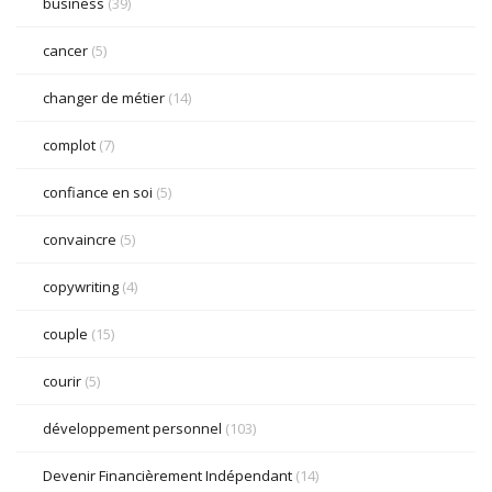
business
(39)
cancer
(5)
changer de métier
(14)
complot
(7)
confiance en soi
(5)
convaincre
(5)
copywriting
(4)
couple
(15)
courir
(5)
développement personnel
(103)
Devenir Financièrement Indépendant
(14)