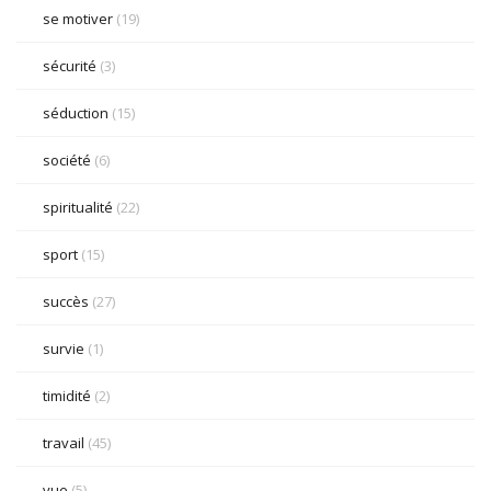
se motiver
(19)
sécurité
(3)
séduction
(15)
société
(6)
spiritualité
(22)
sport
(15)
succès
(27)
survie
(1)
timidité
(2)
travail
(45)
vue
(5)