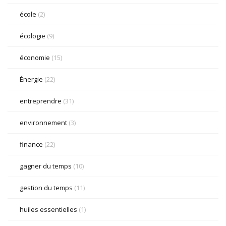
école
(2)
écologie
(9)
économie
(15)
Énergie
(22)
entreprendre
(31)
environnement
(3)
finance
(22)
gagner du temps
(10)
gestion du temps
(11)
huiles essentielles
(1)