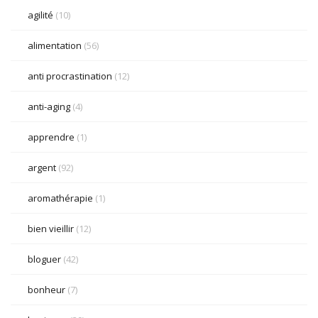
agilité
(10)
alimentation
(56)
anti procrastination
(12)
anti-aging
(4)
apprendre
(1)
argent
(92)
aromathérapie
(1)
bien vieillir
(12)
bloguer
(42)
bonheur
(7)