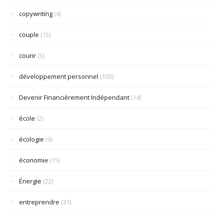
copywriting
(4)
couple
(15)
courir
(5)
développement personnel
(103)
Devenir Financièrement Indépendant
(14)
école
(2)
écologie
(9)
économie
(15)
Énergie
(22)
entreprendre
(31)