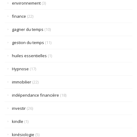
environnement
(3)
finance
(22)
gagner du temps
(10)
gestion du temps
(11)
huiles essentielles
(1)
Hypnose
(17)
immobilier
(22)
indépendance financière
(18)
investir
(26)
kindle
(1)
kinésiologie
(5)