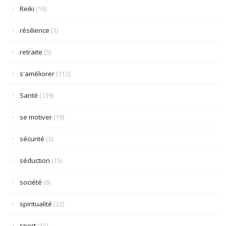
Reiki
(16)
résilience
(1)
retraite
(5)
s'améliorer
(112)
Santé
(139)
se motiver
(19)
sécurité
(3)
séduction
(15)
société
(6)
spiritualité
(22)
sport
(15)