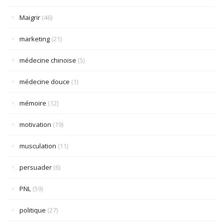
Maigrir
(46)
marketing
(21)
médecine chinoise
(5)
médecine douce
(1)
mémoire
(12)
motivation
(19)
musculation
(11)
persuader
(6)
PNL
(59)
politique
(27)