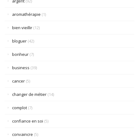
argent
(92)
aromathérapie
(1)
bien vieillir
(12)
bloguer
(42)
bonheur
(7)
business
(39)
cancer
(5)
changer de métier
(14)
complot
(7)
confiance en soi
(5)
convaincre
(5)