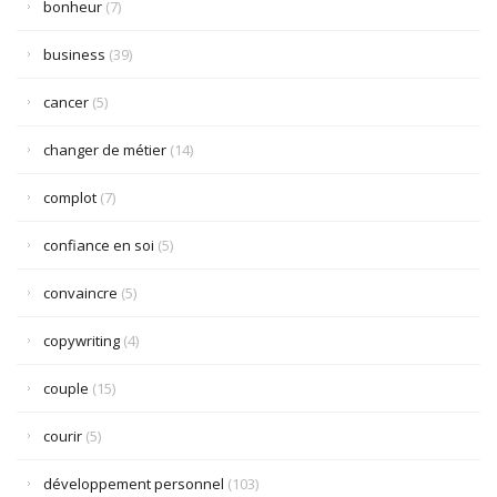
bonheur
(7)
business
(39)
cancer
(5)
changer de métier
(14)
complot
(7)
confiance en soi
(5)
convaincre
(5)
copywriting
(4)
couple
(15)
courir
(5)
développement personnel
(103)