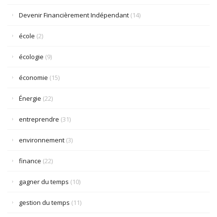
Devenir Financièrement Indépendant
(14)
école
(2)
écologie
(9)
économie
(15)
Énergie
(22)
entreprendre
(31)
environnement
(3)
finance
(22)
gagner du temps
(10)
gestion du temps
(11)