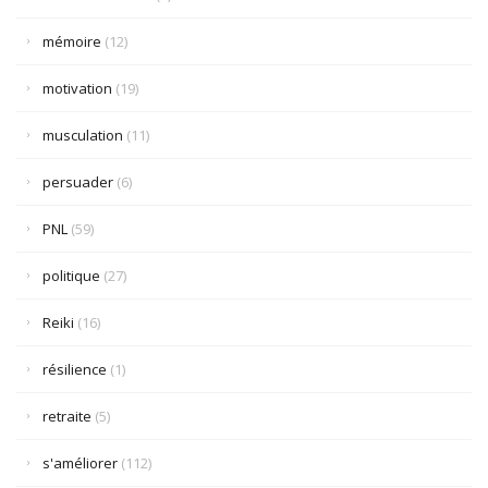
mémoire
(12)
motivation
(19)
musculation
(11)
persuader
(6)
PNL
(59)
politique
(27)
Reiki
(16)
résilience
(1)
retraite
(5)
s'améliorer
(112)