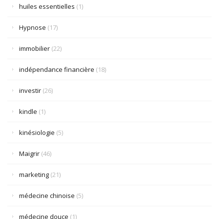
huiles essentielles
(1)
Hypnose
(17)
immobilier
(22)
indépendance financière
(18)
investir
(26)
kindle
(1)
kinésiologie
(5)
Maigrir
(46)
marketing
(21)
médecine chinoise
(5)
médecine douce
(1)