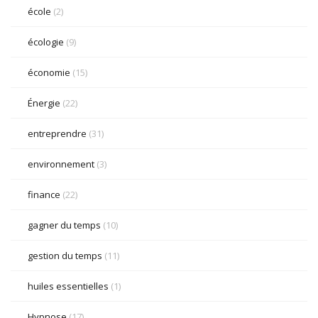
école
(2)
écologie
(9)
économie
(15)
Énergie
(22)
entreprendre
(31)
environnement
(3)
finance
(22)
gagner du temps
(10)
gestion du temps
(11)
huiles essentielles
(1)
Hypnose
(17)