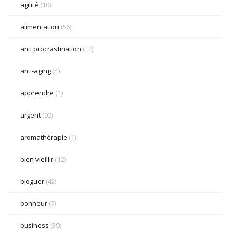
agilité
(10)
alimentation
(56)
anti procrastination
(12)
anti-aging
(4)
apprendre
(1)
argent
(92)
aromathérapie
(1)
bien vieillir
(12)
bloguer
(42)
bonheur
(7)
business
(39)