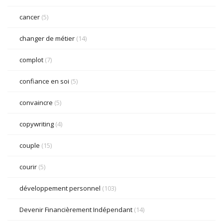
cancer
(5)
changer de métier
(14)
complot
(7)
confiance en soi
(5)
convaincre
(5)
copywriting
(4)
couple
(15)
courir
(5)
développement personnel
(103)
Devenir Financièrement Indépendant
(14)