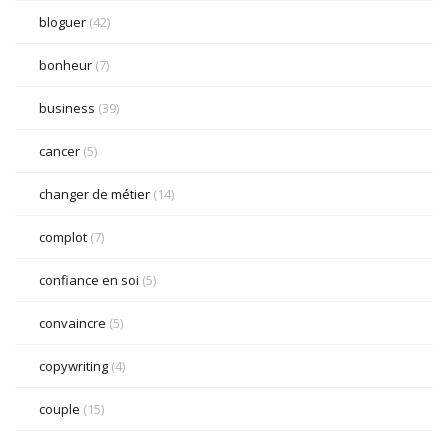
bloguer
(42)
bonheur
(7)
business
(39)
cancer
(5)
changer de métier
(14)
complot
(7)
confiance en soi
(5)
convaincre
(5)
copywriting
(4)
couple
(15)