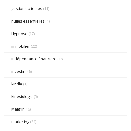
gestion du temps
(11)
huiles essentielles
(1)
Hypnose
(17)
immobilier
(22)
indépendance financière
(18)
investir
(26)
kindle
(1)
kinésiologie
(5)
Maigrir
(46)
marketing
(21)