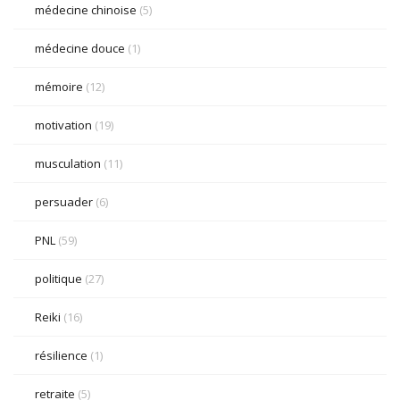
médecine chinoise
(5)
médecine douce
(1)
mémoire
(12)
motivation
(19)
musculation
(11)
persuader
(6)
PNL
(59)
politique
(27)
Reiki
(16)
résilience
(1)
retraite
(5)