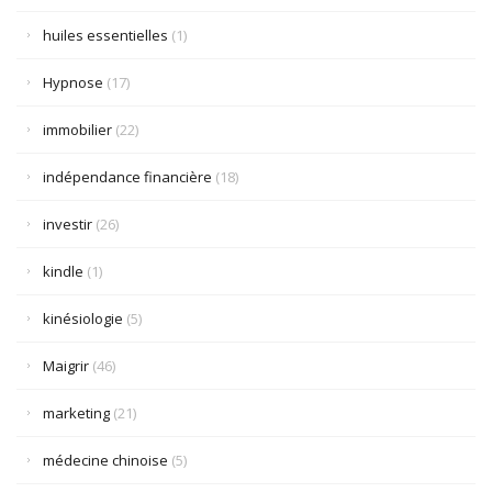
huiles essentielles
(1)
Hypnose
(17)
immobilier
(22)
indépendance financière
(18)
investir
(26)
kindle
(1)
kinésiologie
(5)
Maigrir
(46)
marketing
(21)
médecine chinoise
(5)