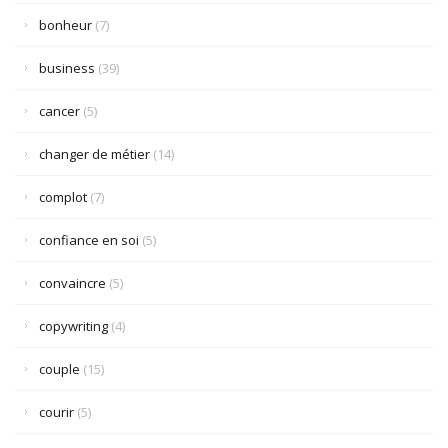
bonheur
(7)
business
(39)
cancer
(5)
changer de métier
(14)
complot
(7)
confiance en soi
(5)
convaincre
(5)
copywriting
(4)
couple
(15)
courir
(5)