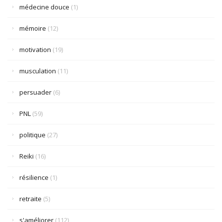
médecine douce
(1)
mémoire
(12)
motivation
(19)
musculation
(11)
persuader
(6)
PNL
(59)
politique
(27)
Reiki
(16)
résilience
(1)
retraite
(5)
s'améliorer
(112)