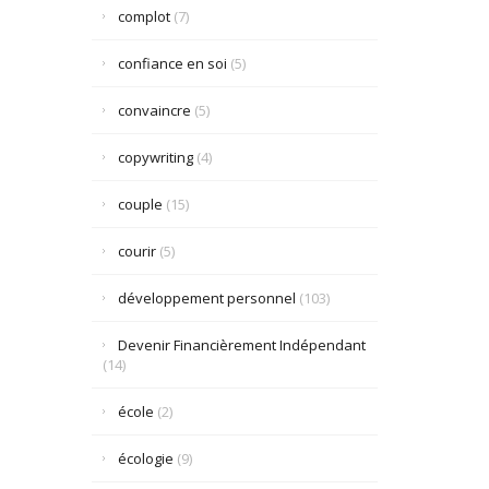
complot
(7)
confiance en soi
(5)
convaincre
(5)
copywriting
(4)
couple
(15)
courir
(5)
développement personnel
(103)
Devenir Financièrement Indépendant
(14)
école
(2)
écologie
(9)