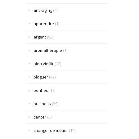
anti-aging
(4)
apprendre
(1)
argent
(92)
aromathérapie
(1)
bien vieillir
(12)
bloguer
(42)
bonheur
(7)
business
(39)
cancer
(5)
changer de métier
(14)