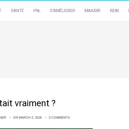
T
SANTÉ
PNL
S’AMÉLIORER
MAIGRIR
REIKI
stait vraiment ?
GNER
ON MARCH 3, 2018
0 COMMENTS