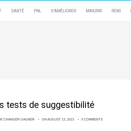
T
SANTÉ
PNL
S’AMÉLIORER
MAIGRIR
REIKI
 tests de suggestibilité
 DE CHANGER GAGNER
ON AUGUST 13, 2013
0 COMMENTS