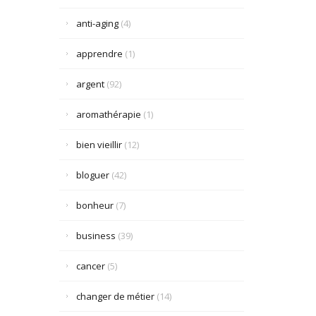
anti-aging
(4)
apprendre
(1)
argent
(92)
aromathérapie
(1)
bien vieillir
(12)
bloguer
(42)
bonheur
(7)
business
(39)
cancer
(5)
changer de métier
(14)