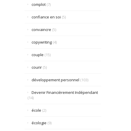
complot
(7)
confiance en soi
(5)
convaincre
(5)
copywriting
(4)
couple
(15)
courir
(5)
développement personnel
(103)
Devenir Financièrement Indépendant
(14)
école
(2)
écologie
(9)