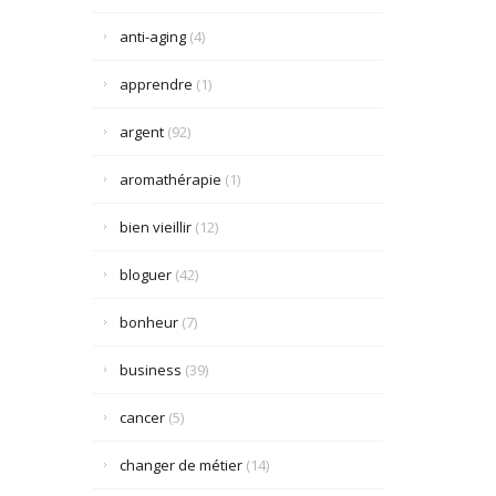
anti-aging
(4)
apprendre
(1)
argent
(92)
aromathérapie
(1)
bien vieillir
(12)
bloguer
(42)
bonheur
(7)
business
(39)
cancer
(5)
changer de métier
(14)