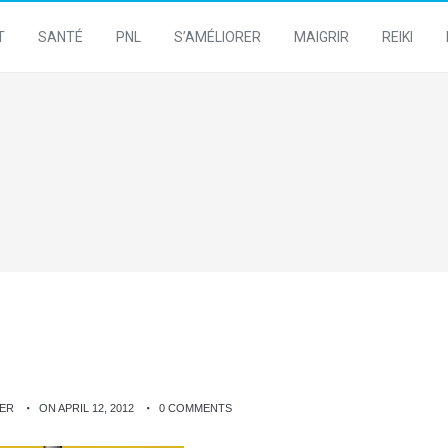
T
SANTÉ
PNL
S’AMÉLIORER
MAIGRIR
REIKI
NER
ON APRIL 12, 2012
0 COMMENTS