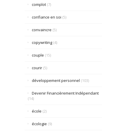
complot
(7)
confiance en soi
(5)
convaincre
(5)
copywriting
(4)
couple
(15)
courir
(5)
développement personnel
(103)
Devenir Financièrement Indépendant
(14)
école
(2)
écologie
(9)