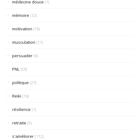
médecine douce
(1)
mémoire
(12)
motivation
(19)
musculation
(11)
persuader
(6)
PNL
(59)
politique
(27)
Reiki
(16)
résilience
(1)
retraite
(5)
s'améliorer
(112)