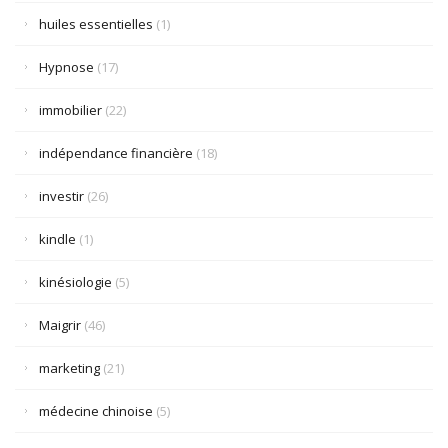
huiles essentielles
(1)
Hypnose
(17)
immobilier
(22)
indépendance financière
(18)
investir
(26)
kindle
(1)
kinésiologie
(5)
Maigrir
(46)
marketing
(21)
médecine chinoise
(5)