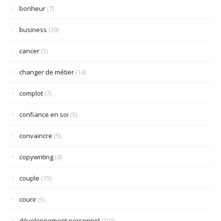
bonheur
(7)
business
(39)
cancer
(5)
changer de métier
(14)
complot
(7)
confiance en soi
(5)
convaincre
(5)
copywriting
(4)
couple
(15)
courir
(5)
développement personnel
(103)