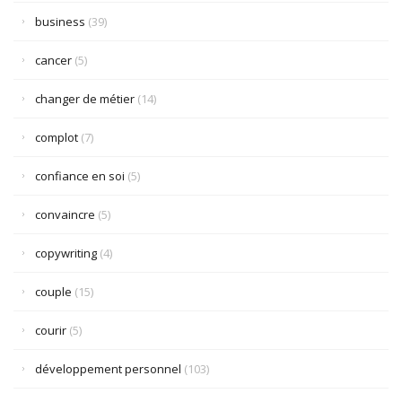
business
(39)
cancer
(5)
changer de métier
(14)
complot
(7)
confiance en soi
(5)
convaincre
(5)
copywriting
(4)
couple
(15)
courir
(5)
développement personnel
(103)