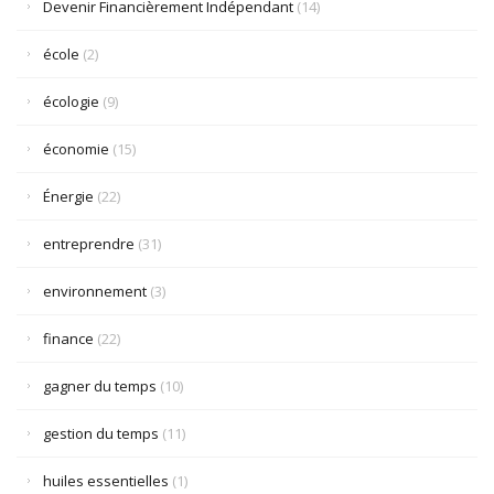
Devenir Financièrement Indépendant
(14)
école
(2)
écologie
(9)
économie
(15)
Énergie
(22)
entreprendre
(31)
environnement
(3)
finance
(22)
gagner du temps
(10)
gestion du temps
(11)
huiles essentielles
(1)