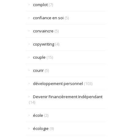
complot
(7)
confiance en soi
(5)
convaincre
(5)
copywriting
(4)
couple
(15)
courir
(5)
développement personnel
(103)
Devenir Financièrement Indépendant
(14)
école
(2)
écologie
(9)