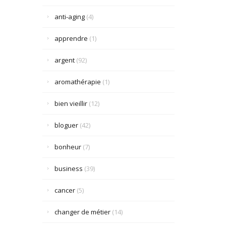
anti-aging
(4)
apprendre
(1)
argent
(92)
aromathérapie
(1)
bien vieillir
(12)
bloguer
(42)
bonheur
(7)
business
(39)
cancer
(5)
changer de métier
(14)