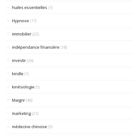
huiles essentielles
(1)
Hypnose
(17)
immobilier
(22)
indépendance financière
(18)
investir
(26)
kindle
(1)
kinésiologie
(5)
Maigrir
(46)
marketing
(21)
médecine chinoise
(5)