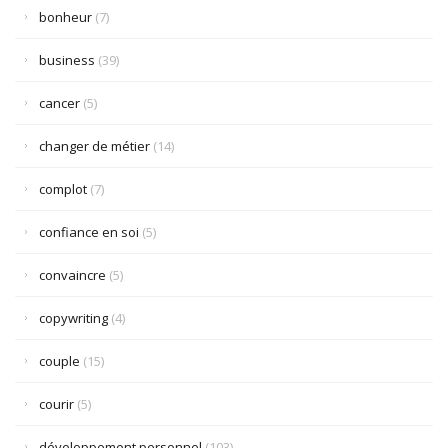
bonheur
(7)
business
(39)
cancer
(5)
changer de métier
(14)
complot
(7)
confiance en soi
(5)
convaincre
(5)
copywriting
(4)
couple
(15)
courir
(5)
développement personnel
(103)