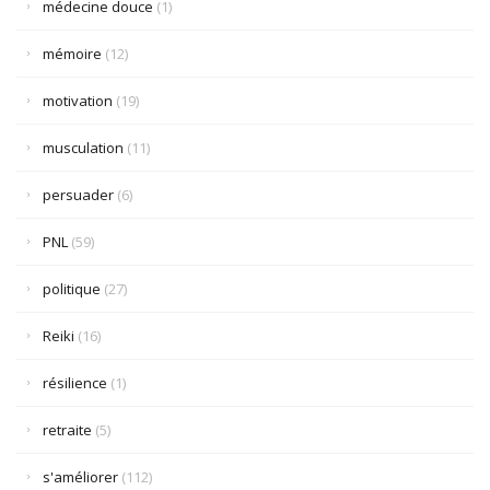
médecine douce
(1)
mémoire
(12)
motivation
(19)
musculation
(11)
persuader
(6)
PNL
(59)
politique
(27)
Reiki
(16)
résilience
(1)
retraite
(5)
s'améliorer
(112)