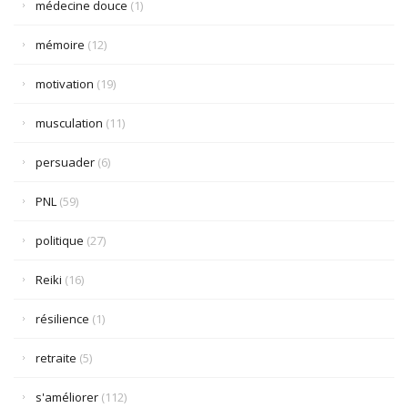
médecine douce
(1)
mémoire
(12)
motivation
(19)
musculation
(11)
persuader
(6)
PNL
(59)
politique
(27)
Reiki
(16)
résilience
(1)
retraite
(5)
s'améliorer
(112)