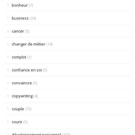
bonheur
(7)
business
(39)
cancer
(5)
changer de métier
(14)
complot
(7)
confiance en soi
(5)
convaincre
(5)
copywriting
(4)
couple
(15)
courir
(5)
développement personnel
(103)