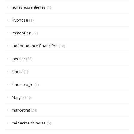
huiles essentielles
(1)
Hypnose
(17)
immobilier
(22)
indépendance financière
(18)
investir
(26)
kindle
(1)
kinésiologie
(5)
Maigrir
(46)
marketing
(21)
médecine chinoise
(5)