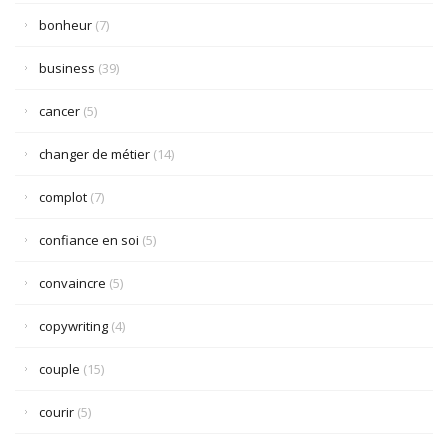
bonheur
(7)
business
(39)
cancer
(5)
changer de métier
(14)
complot
(7)
confiance en soi
(5)
convaincre
(5)
copywriting
(4)
couple
(15)
courir
(5)