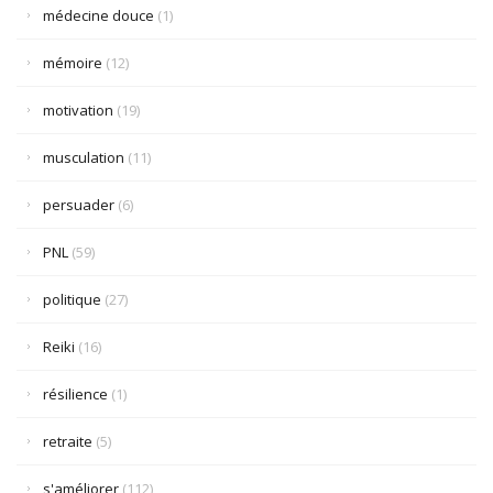
médecine douce
(1)
mémoire
(12)
motivation
(19)
musculation
(11)
persuader
(6)
PNL
(59)
politique
(27)
Reiki
(16)
résilience
(1)
retraite
(5)
s'améliorer
(112)