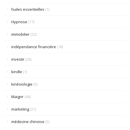
huiles essentielles
(1)
Hypnose
(17)
immobilier
(22)
indépendance financière
(18)
investir
(26)
kindle
(1)
kinésiologie
(5)
Maigrir
(46)
marketing
(21)
médecine chinoise
(5)