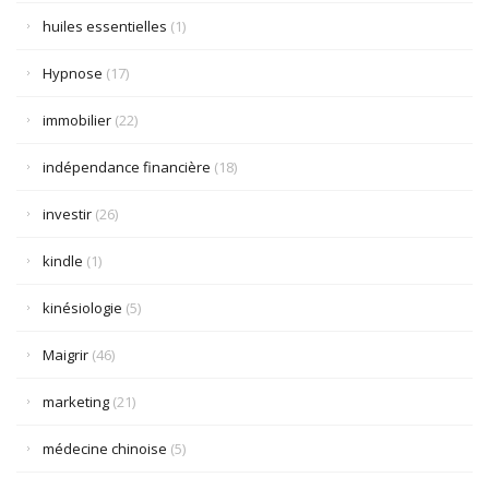
huiles essentielles
(1)
Hypnose
(17)
immobilier
(22)
indépendance financière
(18)
investir
(26)
kindle
(1)
kinésiologie
(5)
Maigrir
(46)
marketing
(21)
médecine chinoise
(5)