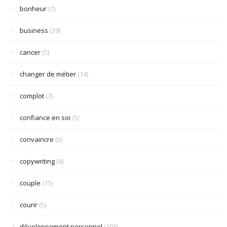
bonheur
(7)
business
(39)
cancer
(5)
changer de métier
(14)
complot
(7)
confiance en soi
(5)
convaincre
(5)
copywriting
(4)
couple
(15)
courir
(5)
développement personnel
(103)