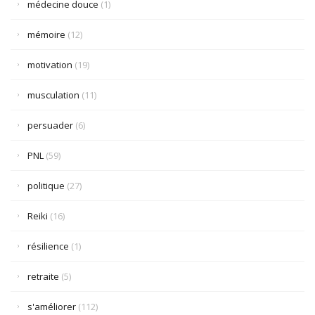
médecine douce
(1)
mémoire
(12)
motivation
(19)
musculation
(11)
persuader
(6)
PNL
(59)
politique
(27)
Reiki
(16)
résilience
(1)
retraite
(5)
s'améliorer
(112)