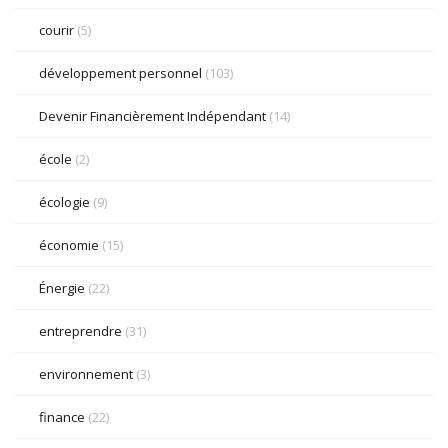
courir
(5)
développement personnel
(103)
Devenir Financièrement Indépendant
(14)
école
(2)
écologie
(9)
économie
(15)
Énergie
(22)
entreprendre
(31)
environnement
(3)
finance
(22)