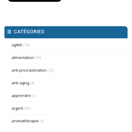
CATÉGORIES
agilité
(10)
alimentation
(56)
anti procrastination
(12)
anti-aging
(4)
apprendre
(1)
argent
(92)
aromathérapie
(1)