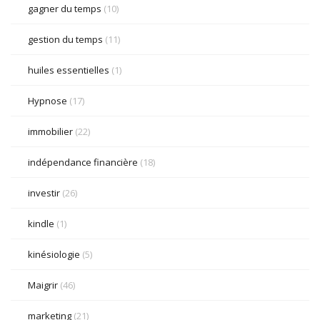
gagner du temps
(10)
gestion du temps
(11)
huiles essentielles
(1)
Hypnose
(17)
immobilier
(22)
indépendance financière
(18)
investir
(26)
kindle
(1)
kinésiologie
(5)
Maigrir
(46)
marketing
(21)