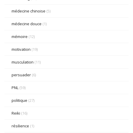
médecine chinoise
(5)
médecine douce
(1)
mémoire
(12)
motivation
(19)
musculation
(11)
persuader
(6)
PNL
(59)
politique
(27)
Reiki
(16)
résilience
(1)