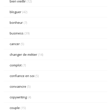
bien vieillir
(12)
bloguer
(42)
bonheur
(7)
business
(39)
cancer
(5)
changer de métier
(14)
complot
(7)
confiance en soi
(5)
convaincre
(5)
copywriting
(4)
couple
(15)