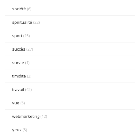
société
(6)
spiritualité
(22)
sport
(15)
succès
(27)
survie
(1)
timidité
(2)
travail
(45)
vue
(5)
webmarketing
(12)
yeux
(5)