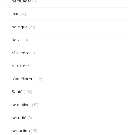
persuader
(6)
PNL
(59)
politique
(27)
Reiki
(16)
résilience
(1)
retraite
(5)
s'améliorer
(112)
Santé
(139)
se motiver
(19)
sécurité
(3)
séduction
(15)