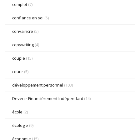
complot
(7)
confiance en soi
(5)
convaincre
(5)
copywriting
(4)
couple
(15)
courir
(5)
développement personnel
(103)
Devenir Financièrement Indépendant
(14)
école
(2)
écologie
(9)
économie
(15)