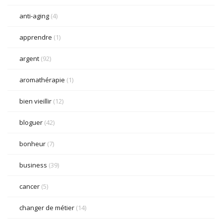
anti-aging
(4)
apprendre
(1)
argent
(92)
aromathérapie
(1)
bien vieillir
(12)
bloguer
(42)
bonheur
(7)
business
(39)
cancer
(5)
changer de métier
(14)