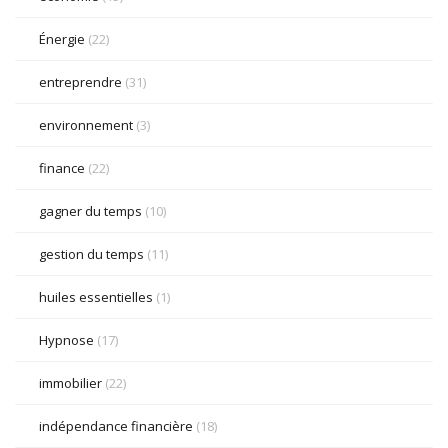
Énergie
(22)
entreprendre
(31)
environnement
(3)
finance
(22)
gagner du temps
(10)
gestion du temps
(11)
huiles essentielles
(1)
Hypnose
(17)
immobilier
(22)
indépendance financière
(18)