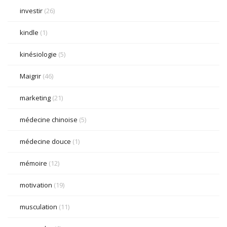
investir
(26)
kindle
(1)
kinésiologie
(5)
Maigrir
(46)
marketing
(21)
médecine chinoise
(5)
médecine douce
(1)
mémoire
(12)
motivation
(19)
musculation
(11)