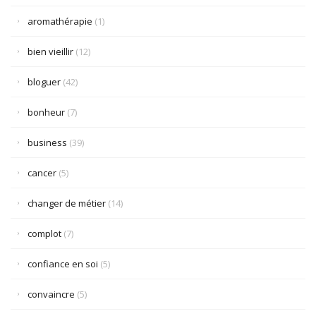
aromathérapie
(1)
bien vieillir
(12)
bloguer
(42)
bonheur
(7)
business
(39)
cancer
(5)
changer de métier
(14)
complot
(7)
confiance en soi
(5)
convaincre
(5)