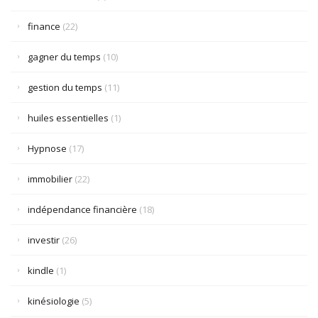
finance
(22)
gagner du temps
(10)
gestion du temps
(11)
huiles essentielles
(1)
Hypnose
(17)
immobilier
(22)
indépendance financière
(18)
investir
(26)
kindle
(1)
kinésiologie
(5)