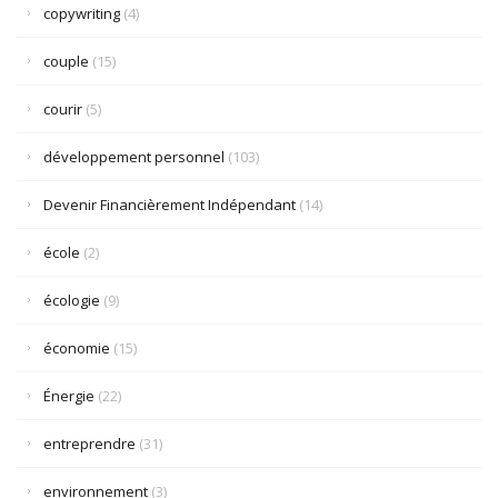
copywriting
(4)
couple
(15)
courir
(5)
développement personnel
(103)
Devenir Financièrement Indépendant
(14)
école
(2)
écologie
(9)
économie
(15)
Énergie
(22)
entreprendre
(31)
environnement
(3)