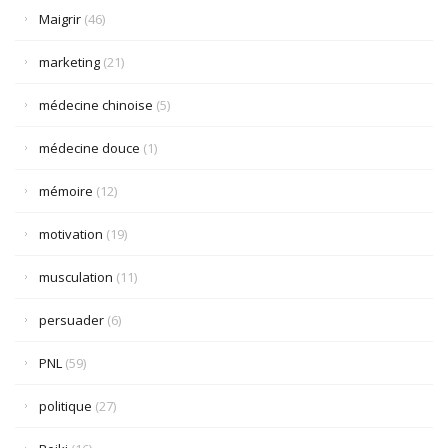
Maigrir
(46)
marketing
(21)
médecine chinoise
(5)
médecine douce
(1)
mémoire
(12)
motivation
(19)
musculation
(11)
persuader
(6)
PNL
(59)
politique
(27)