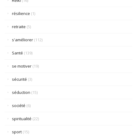
Reiki
(16)
résilience
(1)
retraite
(5)
s'améliorer
(112)
Santé
(139)
se motiver
(19)
sécurité
(3)
séduction
(15)
société
(6)
spiritualité
(22)
sport
(15)