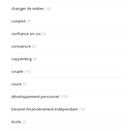
changer de métier
(14)
complot
(7)
confiance en soi
(5)
convaincre
(5)
copywriting
(4)
couple
(15)
courir
(5)
développement personnel
(103)
Devenir Financièrement Indépendant
(14)
école
(2)