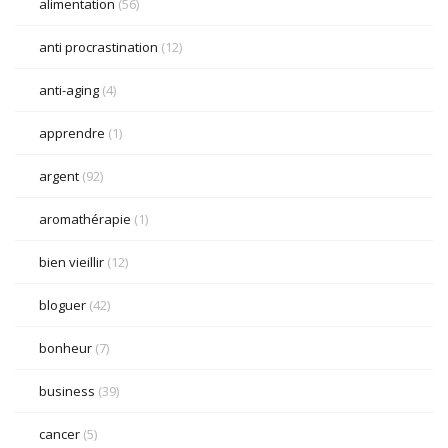
alimentation
(56)
anti procrastination
(12)
anti-aging
(4)
apprendre
(1)
argent
(92)
aromathérapie
(1)
bien vieillir
(12)
bloguer
(42)
bonheur
(7)
business
(39)
cancer
(5)