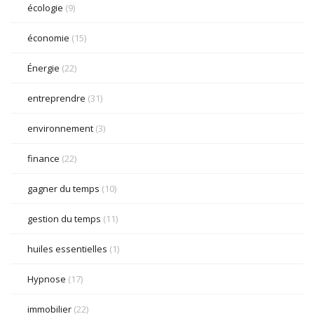
écologie
(9)
économie
(15)
Énergie
(22)
entreprendre
(31)
environnement
(3)
finance
(22)
gagner du temps
(10)
gestion du temps
(11)
huiles essentielles
(1)
Hypnose
(17)
immobilier
(22)