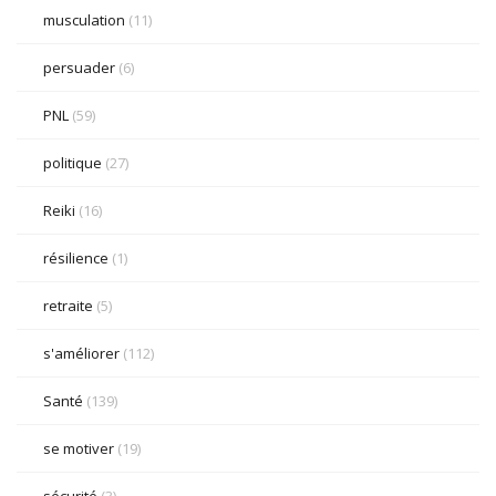
musculation
(11)
persuader
(6)
PNL
(59)
politique
(27)
Reiki
(16)
résilience
(1)
retraite
(5)
s'améliorer
(112)
Santé
(139)
se motiver
(19)
sécurité
(3)