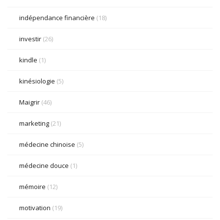
indépendance financière
(18)
investir
(26)
kindle
(1)
kinésiologie
(5)
Maigrir
(46)
marketing
(21)
médecine chinoise
(5)
médecine douce
(1)
mémoire
(12)
motivation
(19)