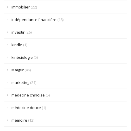
immobilier
(22)
indépendance financière
(18)
investir
(26)
kindle
(1)
kinésiologie
(5)
Maigrir
(46)
marketing
(21)
médecine chinoise
(5)
médecine douce
(1)
mémoire
(12)