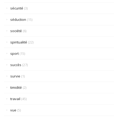
sécurité
(3)
séduction
(15)
société
(6)
spiritualité
(22)
sport
(15)
succès
(27)
survie
(1)
timidité
(2)
travail
(45)
vue
(5)