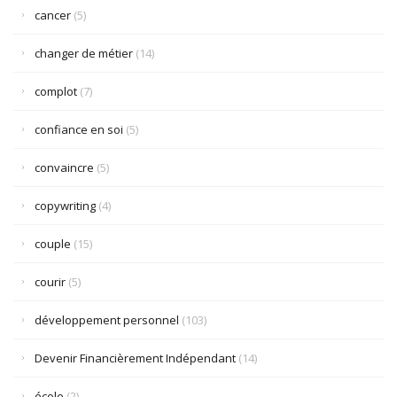
cancer
(5)
changer de métier
(14)
complot
(7)
confiance en soi
(5)
convaincre
(5)
copywriting
(4)
couple
(15)
courir
(5)
développement personnel
(103)
Devenir Financièrement Indépendant
(14)
école
(2)