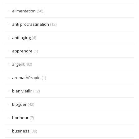
alimentation
(56)
anti procrastination
(12)
anti-aging
(4)
apprendre
(1)
argent
(92)
aromathérapie
(1)
bien vieillir
(12)
bloguer
(42)
bonheur
(7)
business
(39)