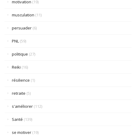
motivation
(19)
musculation
(11)
persuader
(6)
PNL
(59)
politique
(27)
Reiki
(16)
résilience
(1)
retraite
(5)
s'améliorer
(112)
Santé
(139)
se motiver
(19)