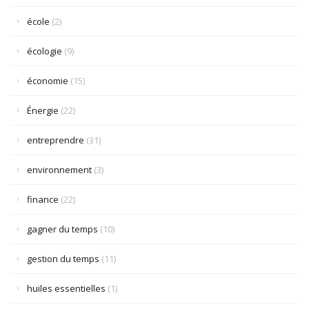
école
(2)
écologie
(9)
économie
(15)
Énergie
(22)
entreprendre
(31)
environnement
(3)
finance
(22)
gagner du temps
(10)
gestion du temps
(11)
huiles essentielles
(1)