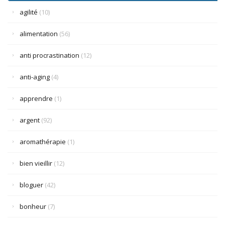
agilité
(10)
alimentation
(56)
anti procrastination
(12)
anti-aging
(4)
apprendre
(1)
argent
(92)
aromathérapie
(1)
bien vieillir
(12)
bloguer
(42)
bonheur
(7)