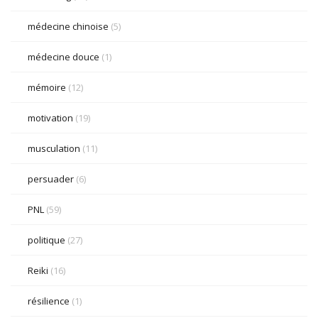
médecine chinoise
(5)
médecine douce
(1)
mémoire
(12)
motivation
(19)
musculation
(11)
persuader
(6)
PNL
(59)
politique
(27)
Reiki
(16)
résilience
(1)