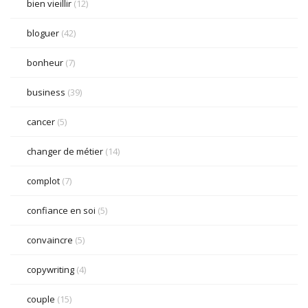
bien vieillir
(12)
bloguer
(42)
bonheur
(7)
business
(39)
cancer
(5)
changer de métier
(14)
complot
(7)
confiance en soi
(5)
convaincre
(5)
copywriting
(4)
couple
(15)