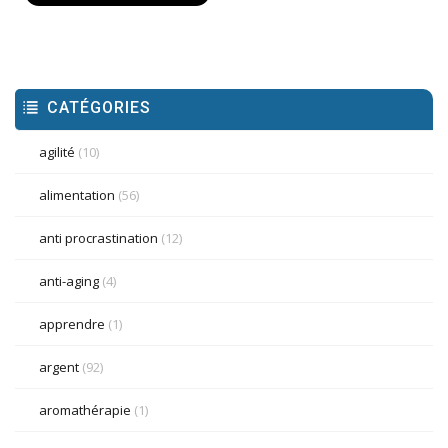
CATÉGORIES
agilité
(10)
alimentation
(56)
anti procrastination
(12)
anti-aging
(4)
apprendre
(1)
argent
(92)
aromathérapie
(1)