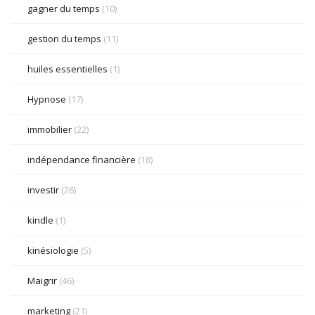
gagner du temps
(10)
gestion du temps
(11)
huiles essentielles
(1)
Hypnose
(17)
immobilier
(22)
indépendance financière
(18)
investir
(26)
kindle
(1)
kinésiologie
(5)
Maigrir
(46)
marketing
(21)