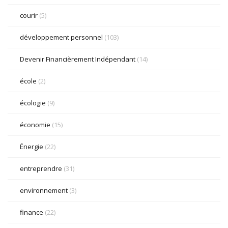
courir
(5)
développement personnel
(103)
Devenir Financièrement Indépendant
(14)
école
(2)
écologie
(9)
économie
(15)
Énergie
(22)
entreprendre
(31)
environnement
(3)
finance
(22)