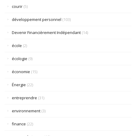
courir
(5)
développement personnel
(103)
Devenir Financièrement Indépendant
(14)
école
(2)
écologie
(9)
économie
(15)
Énergie
(22)
entreprendre
(31)
environnement
(3)
finance
(22)