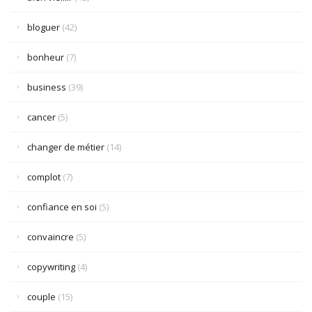
bloguer
(42)
bonheur
(7)
business
(39)
cancer
(5)
changer de métier
(14)
complot
(7)
confiance en soi
(5)
convaincre
(5)
copywriting
(4)
couple
(15)