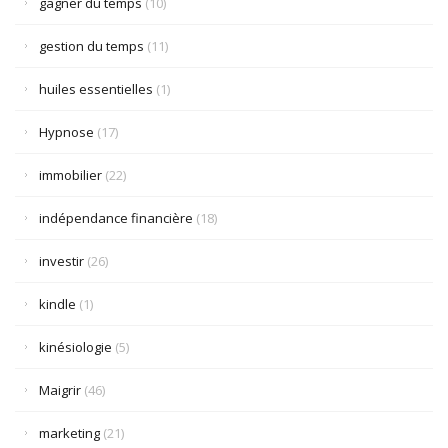
gagner du temps
(10)
gestion du temps
(11)
huiles essentielles
(1)
Hypnose
(17)
immobilier
(22)
indépendance financière
(18)
investir
(26)
kindle
(1)
kinésiologie
(5)
Maigrir
(46)
marketing
(21)