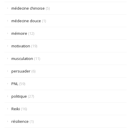
médecine chinoise
(5)
médecine douce
(1)
mémoire
(12)
motivation
(19)
musculation
(11)
persuader
(6)
PNL
(59)
politique
(27)
Reiki
(16)
résilience
(1)