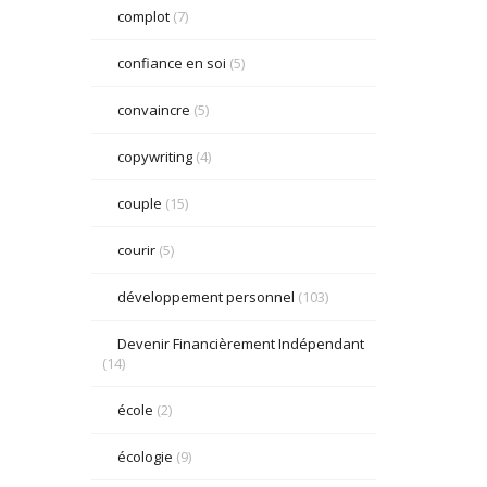
complot
(7)
confiance en soi
(5)
convaincre
(5)
copywriting
(4)
couple
(15)
courir
(5)
développement personnel
(103)
Devenir Financièrement Indépendant
(14)
école
(2)
écologie
(9)