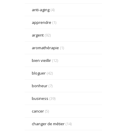
anti-aging
(4)
apprendre
(1)
argent
(92)
aromathérapie
(1)
bien vieillir
(12)
bloguer
(42)
bonheur
(7)
business
(39)
cancer
(5)
changer de métier
(14)