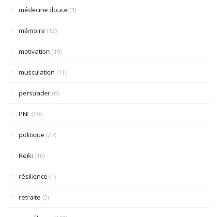
médecine douce
(1)
mémoire
(12)
motivation
(19)
musculation
(11)
persuader
(6)
PNL
(59)
politique
(27)
Reiki
(16)
résilience
(1)
retraite
(5)