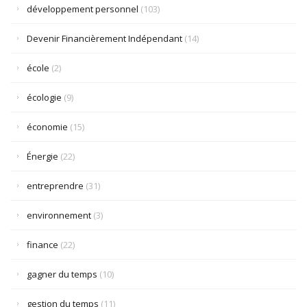
développement personnel
(103)
Devenir Financièrement Indépendant
(14)
école
(2)
écologie
(9)
économie
(15)
Énergie
(22)
entreprendre
(31)
environnement
(3)
finance
(22)
gagner du temps
(10)
gestion du temps
(11)