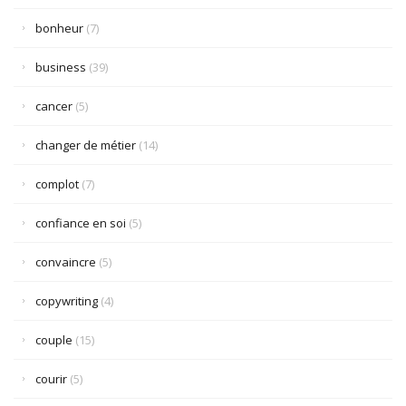
bonheur
(7)
business
(39)
cancer
(5)
changer de métier
(14)
complot
(7)
confiance en soi
(5)
convaincre
(5)
copywriting
(4)
couple
(15)
courir
(5)