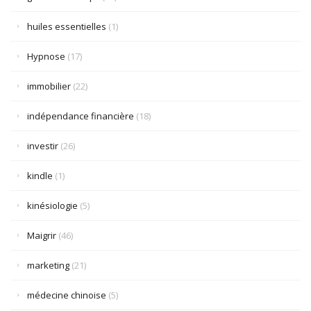
huiles essentielles
(1)
Hypnose
(17)
immobilier
(22)
indépendance financière
(18)
investir
(26)
kindle
(1)
kinésiologie
(5)
Maigrir
(46)
marketing
(21)
médecine chinoise
(5)