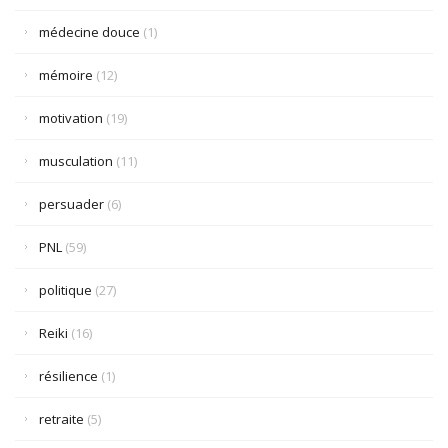
médecine douce
(1)
mémoire
(12)
motivation
(19)
musculation
(11)
persuader
(6)
PNL
(59)
politique
(27)
Reiki
(16)
résilience
(1)
retraite
(5)