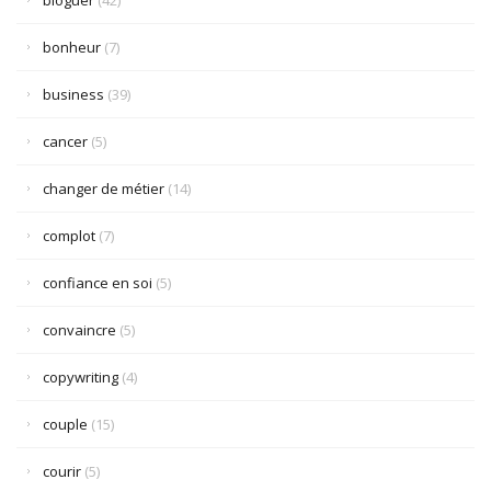
bloguer
(42)
bonheur
(7)
business
(39)
cancer
(5)
changer de métier
(14)
complot
(7)
confiance en soi
(5)
convaincre
(5)
copywriting
(4)
couple
(15)
courir
(5)