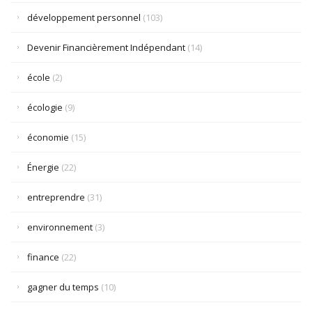
développement personnel
(103)
Devenir Financièrement Indépendant
(14)
école
(2)
écologie
(9)
économie
(15)
Énergie
(22)
entreprendre
(31)
environnement
(3)
finance
(22)
gagner du temps
(10)