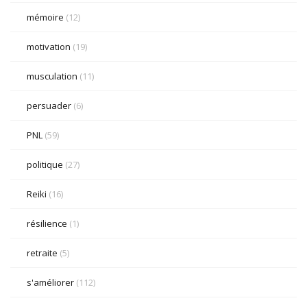
mémoire
(12)
motivation
(19)
musculation
(11)
persuader
(6)
PNL
(59)
politique
(27)
Reiki
(16)
résilience
(1)
retraite
(5)
s'améliorer
(112)