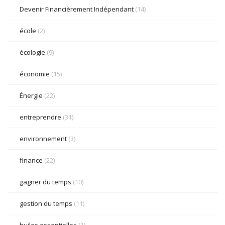
Devenir Financièrement Indépendant
(14)
école
(2)
écologie
(9)
économie
(15)
Énergie
(22)
entreprendre
(31)
environnement
(3)
finance
(22)
gagner du temps
(10)
gestion du temps
(11)
huiles essentielles
(1)