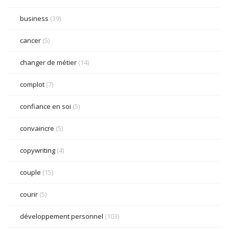
business
(39)
cancer
(5)
changer de métier
(14)
complot
(7)
confiance en soi
(5)
convaincre
(5)
copywriting
(4)
couple
(15)
courir
(5)
développement personnel
(103)