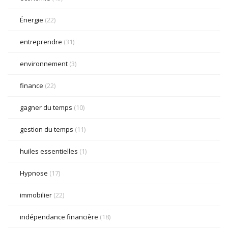
Énergie
(22)
entreprendre
(31)
environnement
(3)
finance
(22)
gagner du temps
(10)
gestion du temps
(11)
huiles essentielles
(1)
Hypnose
(17)
immobilier
(22)
indépendance financière
(18)