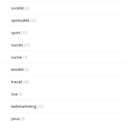
société
(6)
spiritualité
(22)
sport
(15)
succès
(27)
survie
(1)
timidité
(2)
travail
(45)
vue
(5)
webmarketing
(12)
yeux
(5)