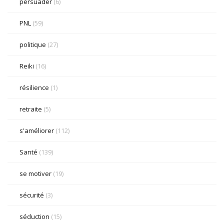
persuader
(6)
PNL
(59)
politique
(27)
Reiki
(16)
résilience
(1)
retraite
(5)
s'améliorer
(112)
Santé
(139)
se motiver
(19)
sécurité
(3)
séduction
(15)