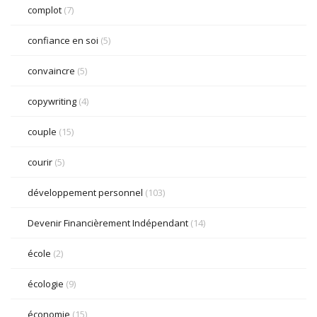
complot
(7)
confiance en soi
(5)
convaincre
(5)
copywriting
(4)
couple
(15)
courir
(5)
développement personnel
(103)
Devenir Financièrement Indépendant
(14)
école
(2)
écologie
(9)
économie
(15)