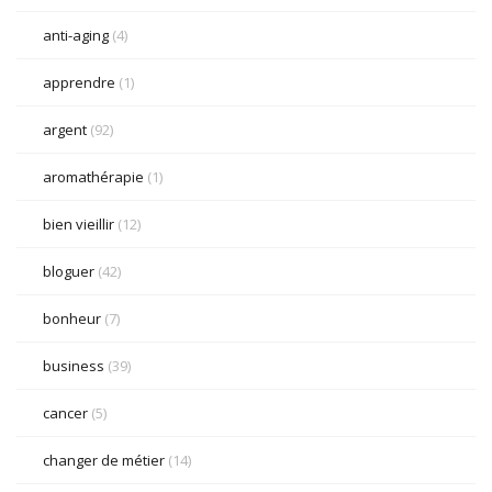
anti-aging
(4)
apprendre
(1)
argent
(92)
aromathérapie
(1)
bien vieillir
(12)
bloguer
(42)
bonheur
(7)
business
(39)
cancer
(5)
changer de métier
(14)