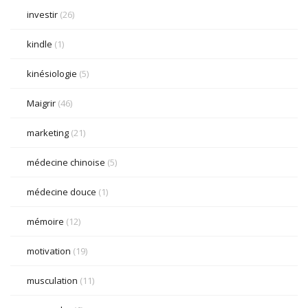
investir
(26)
kindle
(1)
kinésiologie
(5)
Maigrir
(46)
marketing
(21)
médecine chinoise
(5)
médecine douce
(1)
mémoire
(12)
motivation
(19)
musculation
(11)