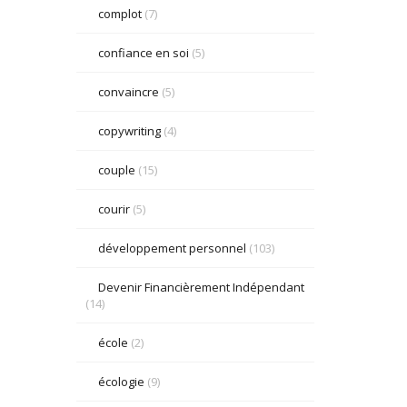
complot
(7)
confiance en soi
(5)
convaincre
(5)
copywriting
(4)
couple
(15)
courir
(5)
développement personnel
(103)
Devenir Financièrement Indépendant
(14)
école
(2)
écologie
(9)