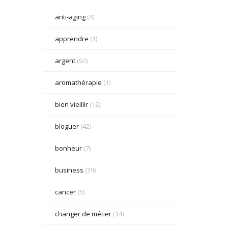
anti-aging
(4)
apprendre
(1)
argent
(92)
aromathérapie
(1)
bien vieillir
(12)
bloguer
(42)
bonheur
(7)
business
(39)
cancer
(5)
changer de métier
(14)