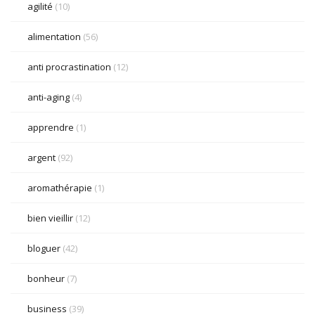
agilité
(10)
alimentation
(56)
anti procrastination
(12)
anti-aging
(4)
apprendre
(1)
argent
(92)
aromathérapie
(1)
bien vieillir
(12)
bloguer
(42)
bonheur
(7)
business
(39)