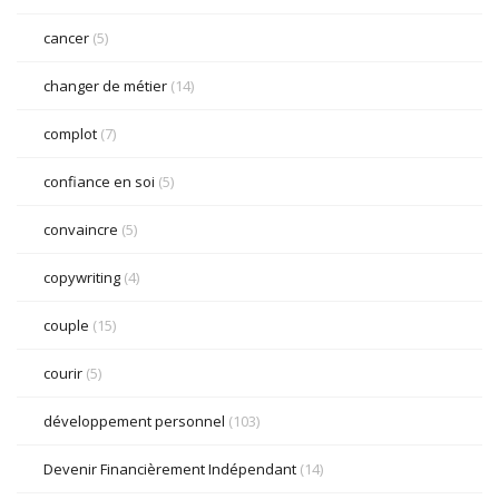
cancer
(5)
changer de métier
(14)
complot
(7)
confiance en soi
(5)
convaincre
(5)
copywriting
(4)
couple
(15)
courir
(5)
développement personnel
(103)
Devenir Financièrement Indépendant
(14)