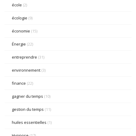
école
(2)
écologie
(9)
économie
(15)
Énergie
(22)
entreprendre
(31)
environnement
(3)
finance
(22)
gagner du temps
(10)
gestion du temps
(11)
huiles essentielles
(1)
Hypnose
(17)