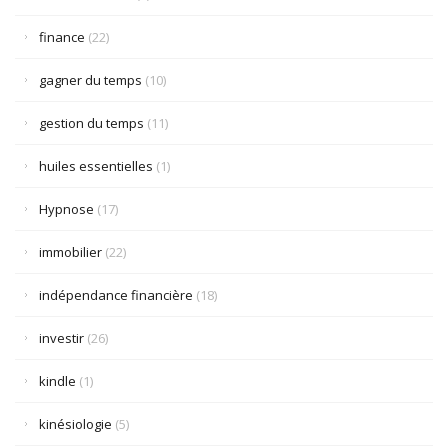
finance
(22)
gagner du temps
(10)
gestion du temps
(11)
huiles essentielles
(1)
Hypnose
(17)
immobilier
(22)
indépendance financière
(18)
investir
(26)
kindle
(1)
kinésiologie
(5)