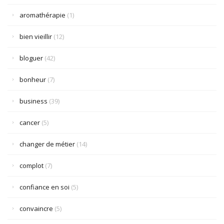
aromathérapie
(1)
bien vieillir
(12)
bloguer
(42)
bonheur
(7)
business
(39)
cancer
(5)
changer de métier
(14)
complot
(7)
confiance en soi
(5)
convaincre
(5)