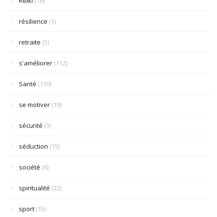
Reiki
(16)
résilience
(1)
retraite
(5)
s'améliorer
(112)
Santé
(139)
se motiver
(19)
sécurité
(3)
séduction
(15)
société
(6)
spiritualité
(22)
sport
(15)