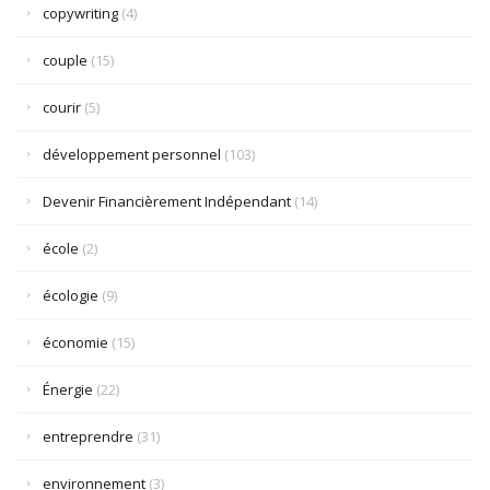
copywriting
(4)
couple
(15)
courir
(5)
développement personnel
(103)
Devenir Financièrement Indépendant
(14)
école
(2)
écologie
(9)
économie
(15)
Énergie
(22)
entreprendre
(31)
environnement
(3)