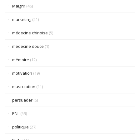
Maigrir
(46)
marketing
(21)
médecine chinoise
(5)
médecine douce
(1)
mémoire
(12)
motivation
(19)
musculation
(11)
persuader
(6)
PNL
(59)
politique
(27)