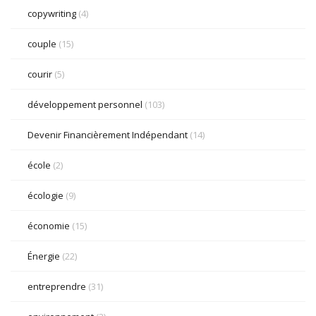
copywriting
(4)
couple
(15)
courir
(5)
développement personnel
(103)
Devenir Financièrement Indépendant
(14)
école
(2)
écologie
(9)
économie
(15)
Énergie
(22)
entreprendre
(31)