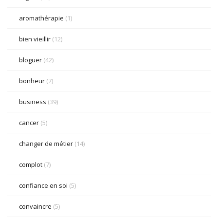
aromathérapie
(1)
bien vieillir
(12)
bloguer
(42)
bonheur
(7)
business
(39)
cancer
(5)
changer de métier
(14)
complot
(7)
confiance en soi
(5)
convaincre
(5)