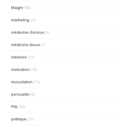
Maigrir
(46)
marketing
(21)
médecine chinoise
(5)
médecine douce
(1)
mémoire
(12)
motivation
(19)
musculation
(11)
persuader
(6)
PNL
(59)
politique
(27)