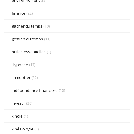
environnement
(3)
finance
(22)
gagner du temps
(10)
gestion du temps
(11)
huiles essentielles
(1)
Hypnose
(17)
immobilier
(22)
indépendance financière
(18)
investir
(26)
kindle
(1)
kinésiologie
(5)