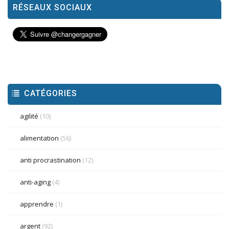
RÉSEAUX SOCIAUX
CATÉGORIES
agilité
(10)
alimentation
(56)
anti procrastination
(12)
anti-aging
(4)
apprendre
(1)
argent
(92)