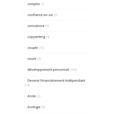
complot
(7)
confiance en soi
(5)
convaincre
(5)
copywriting
(4)
couple
(15)
courir
(5)
développement personnel
(103)
Devenir Financièrement Indépendant
(14)
école
(2)
écologie
(9)