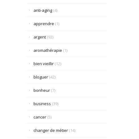
anti-aging
(4)
apprendre
(1)
argent
(92)
aromathérapie
(1)
bien vieillir
(12)
bloguer
(42)
bonheur
(7)
business
(39)
cancer
(5)
changer de métier
(14)