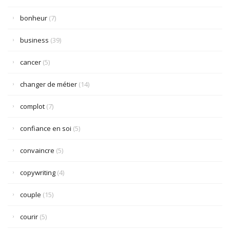
bonheur
(7)
business
(39)
cancer
(5)
changer de métier
(14)
complot
(7)
confiance en soi
(5)
convaincre
(5)
copywriting
(4)
couple
(15)
courir
(5)