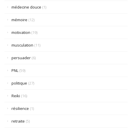
médecine douce
(1)
mémoire
(12)
motivation
(19)
musculation
(11)
persuader
(6)
PNL
(59)
politique
(27)
Reiki
(16)
résilience
(1)
retraite
(5)