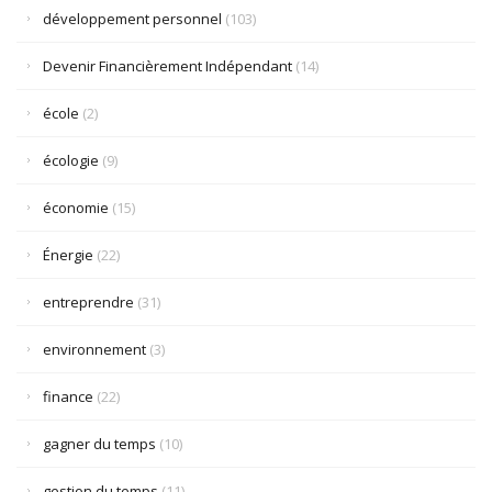
développement personnel
(103)
Devenir Financièrement Indépendant
(14)
école
(2)
écologie
(9)
économie
(15)
Énergie
(22)
entreprendre
(31)
environnement
(3)
finance
(22)
gagner du temps
(10)
gestion du temps
(11)