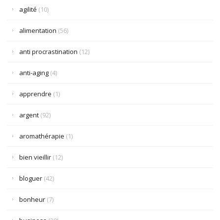
agilité
(10)
alimentation
(56)
anti procrastination
(12)
anti-aging
(4)
apprendre
(1)
argent
(92)
aromathérapie
(1)
bien vieillir
(12)
bloguer
(42)
bonheur
(7)