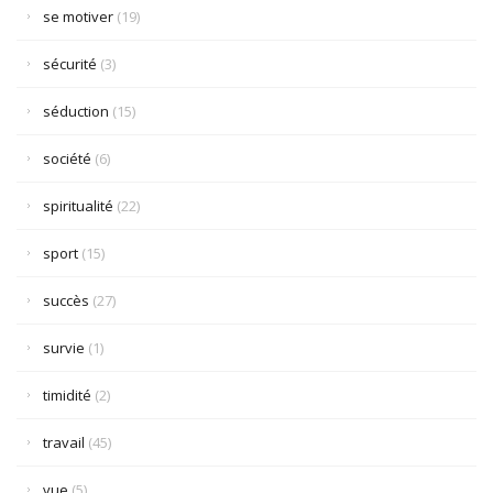
se motiver
(19)
sécurité
(3)
séduction
(15)
société
(6)
spiritualité
(22)
sport
(15)
succès
(27)
survie
(1)
timidité
(2)
travail
(45)
vue
(5)