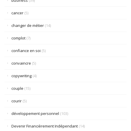
business
(39)
cancer
(5)
changer de métier
(14)
complot
(7)
confiance en soi
(5)
convaincre
(5)
copywriting
(4)
couple
(15)
courir
(5)
développement personnel
(103)
Devenir Financièrement Indépendant
(14)