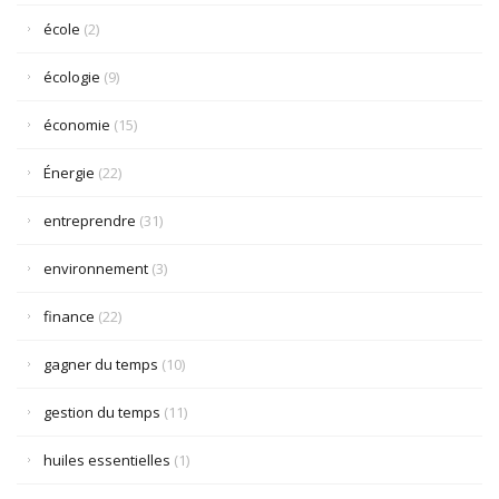
école
(2)
écologie
(9)
économie
(15)
Énergie
(22)
entreprendre
(31)
environnement
(3)
finance
(22)
gagner du temps
(10)
gestion du temps
(11)
huiles essentielles
(1)