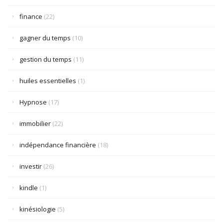
finance
(22)
gagner du temps
(10)
gestion du temps
(11)
huiles essentielles
(1)
Hypnose
(17)
immobilier
(22)
indépendance financière
(18)
investir
(26)
kindle
(1)
kinésiologie
(5)