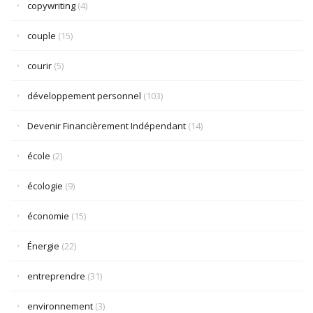
copywriting
(4)
couple
(15)
courir
(5)
développement personnel
(103)
Devenir Financièrement Indépendant
(14)
école
(2)
écologie
(9)
économie
(15)
Énergie
(22)
entreprendre
(31)
environnement
(3)