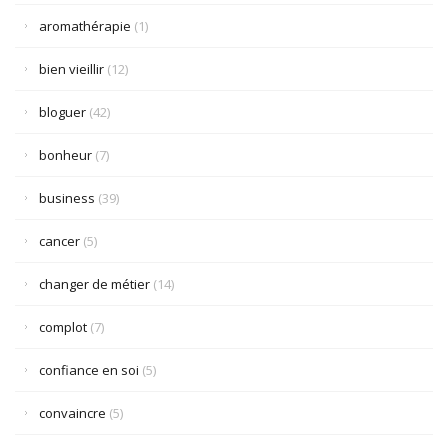
aromathérapie
(1)
bien vieillir
(12)
bloguer
(42)
bonheur
(7)
business
(39)
cancer
(5)
changer de métier
(14)
complot
(7)
confiance en soi
(5)
convaincre
(5)