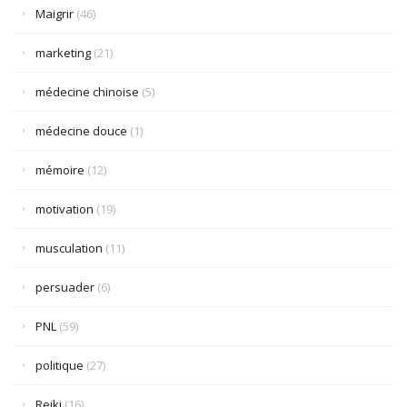
Maigrir
(46)
marketing
(21)
médecine chinoise
(5)
médecine douce
(1)
mémoire
(12)
motivation
(19)
musculation
(11)
persuader
(6)
PNL
(59)
politique
(27)
Reiki
(16)