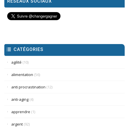
RÉSEAUX SOCIAUX
CATÉGORIES
agilité
(10)
alimentation
(56)
anti procrastination
(12)
anti-aging
(4)
apprendre
(1)
argent
(92)