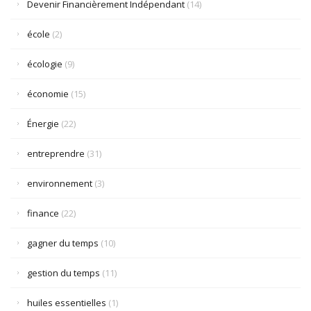
Devenir Financièrement Indépendant
(14)
école
(2)
écologie
(9)
économie
(15)
Énergie
(22)
entreprendre
(31)
environnement
(3)
finance
(22)
gagner du temps
(10)
gestion du temps
(11)
huiles essentielles
(1)