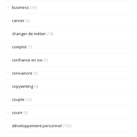
business
(39)
cancer
(5)
changer de métier
(14)
complot
(7)
confiance en soi
(5)
convaincre
(5)
copywriting
(4)
couple
(15)
courir
(5)
développement personnel
(103)