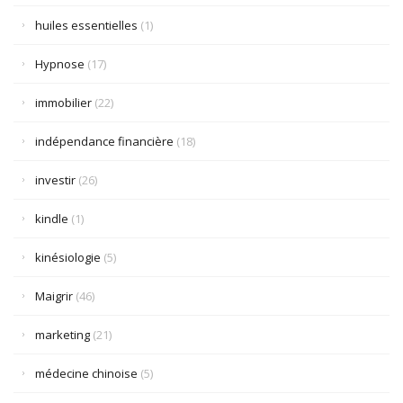
huiles essentielles
(1)
Hypnose
(17)
immobilier
(22)
indépendance financière
(18)
investir
(26)
kindle
(1)
kinésiologie
(5)
Maigrir
(46)
marketing
(21)
médecine chinoise
(5)