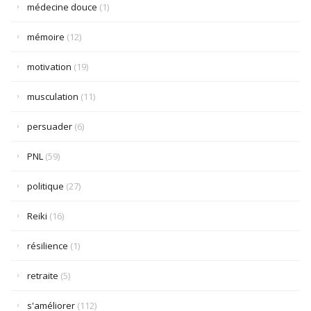
médecine douce
(1)
mémoire
(12)
motivation
(19)
musculation
(11)
persuader
(6)
PNL
(59)
politique
(27)
Reiki
(16)
résilience
(1)
retraite
(5)
s'améliorer
(112)