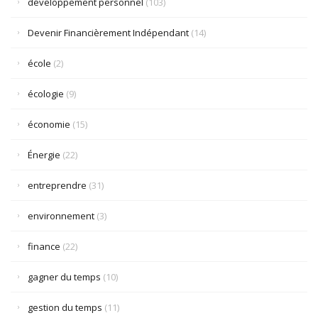
développement personnel
(103)
Devenir Financièrement Indépendant
(14)
école
(2)
écologie
(9)
économie
(15)
Énergie
(22)
entreprendre
(31)
environnement
(3)
finance
(22)
gagner du temps
(10)
gestion du temps
(11)