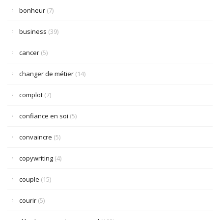
bonheur
(7)
business
(39)
cancer
(5)
changer de métier
(14)
complot
(7)
confiance en soi
(5)
convaincre
(5)
copywriting
(4)
couple
(15)
courir
(5)