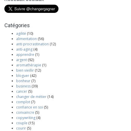
Catégories
agilité
(10)
alimentation
(56)
anti procrastination
(12)
anti-aging
(4)
apprendre
(1)
argent
(92)
aromathérapie
(1)
bien vieillir
(12)
bloguer
(42)
bonheur
(7)
business
(39)
cancer
(5)
changer de métier
(14)
complot
(7)
confiance en soi
(5)
convaincre
(5)
copywriting
(4)
couple
(15)
courir
(5)