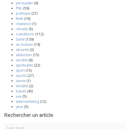
persuader
(6)
PNL
(59)
politique
(27)
Reiki
(16)
résilience
(1)
retraite
(5)
s'améliorer
(112)
Santé
(139)
se motiver
(19)
sécurité
(3)
séduction
(15)
société
(6)
spiritualité
(22)
sport
(15)
succès
(27)
survie
(1)
timidité
(2)
travail
(45)
vue
(5)
webmarketing
(12)
yeux
(5)
Rechercher un article