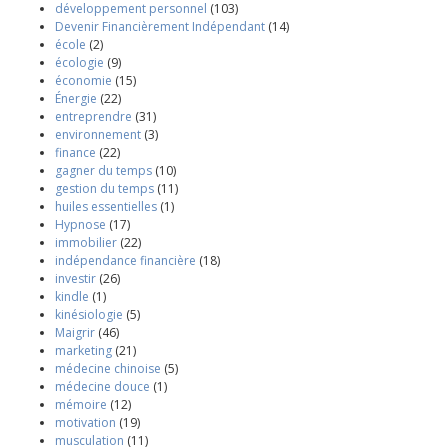
développement personnel
(103)
Devenir Financièrement Indépendant
(14)
école
(2)
écologie
(9)
économie
(15)
Énergie
(22)
entreprendre
(31)
environnement
(3)
finance
(22)
gagner du temps
(10)
gestion du temps
(11)
huiles essentielles
(1)
Hypnose
(17)
immobilier
(22)
indépendance financière
(18)
investir
(26)
kindle
(1)
kinésiologie
(5)
Maigrir
(46)
marketing
(21)
médecine chinoise
(5)
médecine douce
(1)
mémoire
(12)
motivation
(19)
musculation
(11)