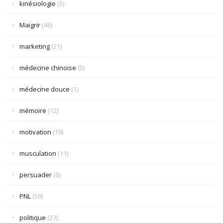
kinésiologie
(5)
Maigrir
(46)
marketing
(21)
médecine chinoise
(5)
médecine douce
(1)
mémoire
(12)
motivation
(19)
musculation
(11)
persuader
(6)
PNL
(59)
politique
(27)