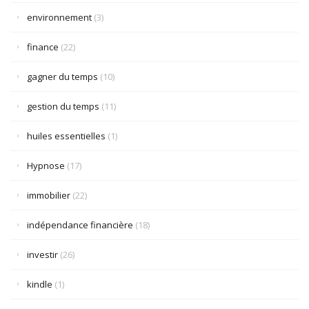
environnement
(3)
finance
(22)
gagner du temps
(10)
gestion du temps
(11)
huiles essentielles
(1)
Hypnose
(17)
immobilier
(22)
indépendance financière
(18)
investir
(26)
kindle
(1)