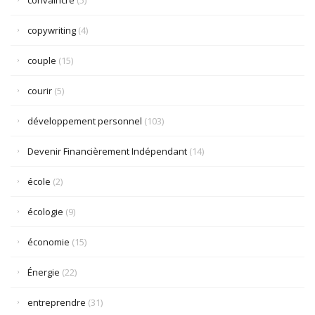
convaincre
(5)
copywriting
(4)
couple
(15)
courir
(5)
développement personnel
(103)
Devenir Financièrement Indépendant
(14)
école
(2)
écologie
(9)
économie
(15)
Énergie
(22)
entreprendre
(31)