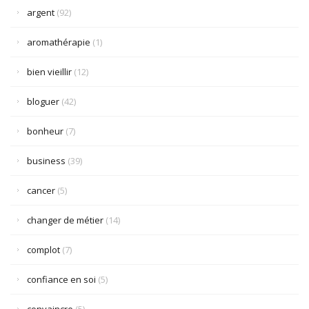
argent
(92)
aromathérapie
(1)
bien vieillir
(12)
bloguer
(42)
bonheur
(7)
business
(39)
cancer
(5)
changer de métier
(14)
complot
(7)
confiance en soi
(5)