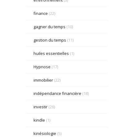
finance
(22)
gagner du temps
(10)
gestion du temps
(11)
huiles essentielles
(1)
Hypnose
(17)
immobilier
(22)
indépendance financière
(18)
investir
(26)
kindle
(1)
kinésiologie
(5)