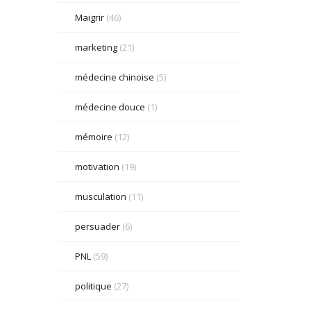
Maigrir
(46)
marketing
(21)
médecine chinoise
(5)
médecine douce
(1)
mémoire
(12)
motivation
(19)
musculation
(11)
persuader
(6)
PNL
(59)
politique
(27)