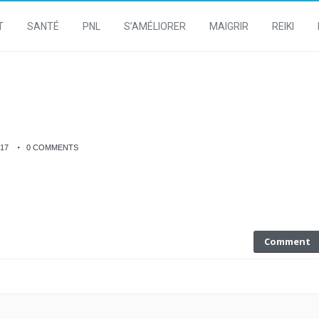
T
SANTÉ
PNL
S’AMÉLIORER
MAIGRIR
REIKI
17
0 COMMENTS
Comment