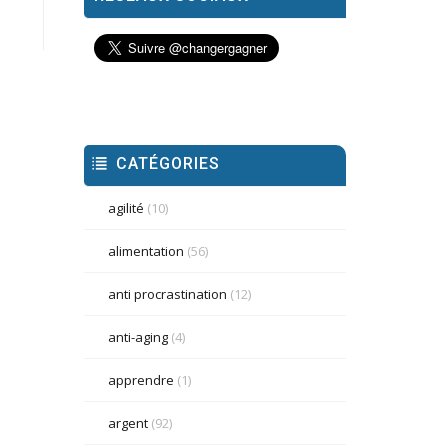
CATÉGORIES
agilité
(10)
alimentation
(56)
anti procrastination
(12)
anti-aging
(4)
apprendre
(1)
argent
(92)