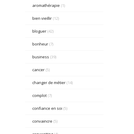
aromathérapie
(1)
bien vieillir
(12)
bloguer
(42)
bonheur
(7)
business
(39)
cancer
(5)
changer de métier
(14)
complot
(7)
confiance en soi
(5)
convaincre
(5)
copywriting
(4)