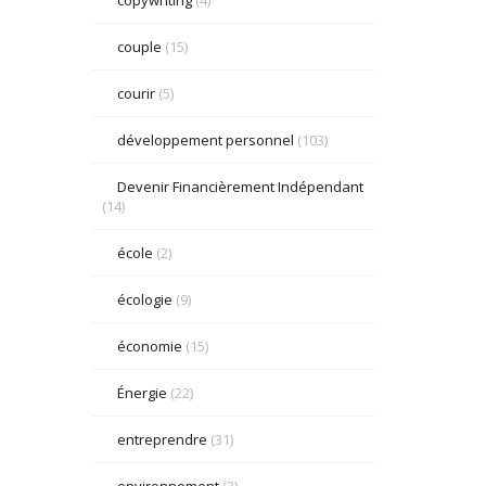
couple
(15)
courir
(5)
développement personnel
(103)
Devenir Financièrement Indépendant
(14)
école
(2)
écologie
(9)
économie
(15)
Énergie
(22)
entreprendre
(31)
environnement
(3)