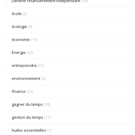
Devenir Financièrement Indépendant
(14)
école
(2)
écologie
(9)
économie
(15)
Énergie
(22)
entreprendre
(31)
environnement
(3)
finance
(22)
gagner du temps
(10)
gestion du temps
(11)
huiles essentielles
(1)