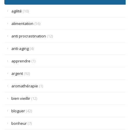
agilité
(10)
alimentation
(56)
anti procrastination
(12)
anti-aging
(4)
apprendre
(1)
argent
(92)
aromathérapie
(1)
bien vieillir
(12)
bloguer
(42)
bonheur
(7)