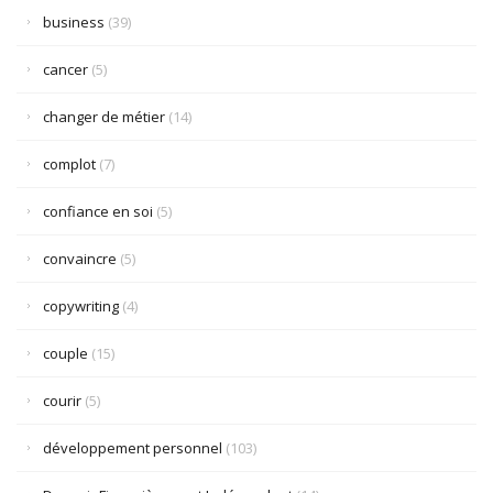
business
(39)
cancer
(5)
changer de métier
(14)
complot
(7)
confiance en soi
(5)
convaincre
(5)
copywriting
(4)
couple
(15)
courir
(5)
développement personnel
(103)