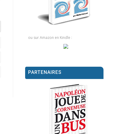
el datetime=""> <em> <i> <q cite=""> <strike> <strong>
ou sur Amazon en Kindle :
PARTENAIRES