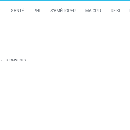
T
SANTÉ
PNL
S’AMÉLIORER
MAIGRIR
REIKI
0 COMMENTS