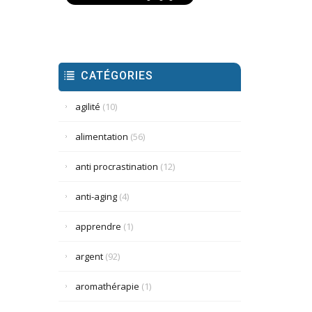
CATÉGORIES
agilité
(10)
alimentation
(56)
anti procrastination
(12)
anti-aging
(4)
apprendre
(1)
argent
(92)
aromathérapie
(1)