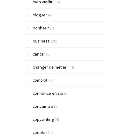
bien vieillir
(12)
bloguer
(42)
bonheur
(7)
business
(39)
cancer
(5)
changer de métier
(14)
complot
(7)
confiance en soi
(5)
convaincre
(5)
copywriting
(4)
couple
(15)