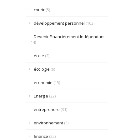
courir
(5)
développement personnel
(103)
Devenir Financièrement Indépendant
(14)
école
(2)
écologie
(9)
économie
(15)
Énergie
(22)
entreprendre
(31)
environnement
(3)
finance
(22)