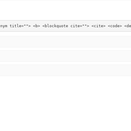
onym title=""> <b> <blockquote cite=""> <cite> <code> <d