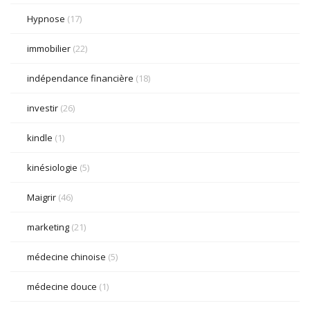
Hypnose
(17)
immobilier
(22)
indépendance financière
(18)
investir
(26)
kindle
(1)
kinésiologie
(5)
Maigrir
(46)
marketing
(21)
médecine chinoise
(5)
médecine douce
(1)