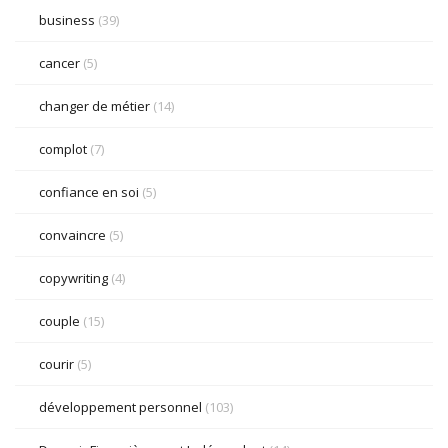
business
(39)
cancer
(5)
changer de métier
(14)
complot
(7)
confiance en soi
(5)
convaincre
(5)
copywriting
(4)
couple
(15)
courir
(5)
développement personnel
(103)