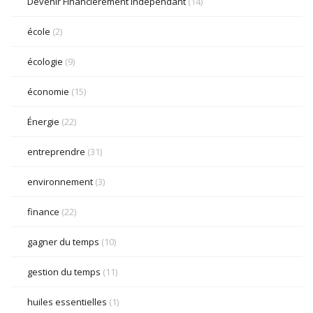
Devenir Financièrement Indépendant
(14)
école
(2)
écologie
(9)
économie
(15)
Énergie
(22)
entreprendre
(31)
environnement
(3)
finance
(22)
gagner du temps
(10)
gestion du temps
(11)
huiles essentielles
(1)