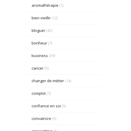
aromathérapie
(1)
bien vieillir
(12)
bloguer
(42)
bonheur
(7)
business
(39)
cancer
(5)
changer de métier
(14)
complot
(7)
confiance en soi
(5)
convaincre
(5)
copywriting
(4)