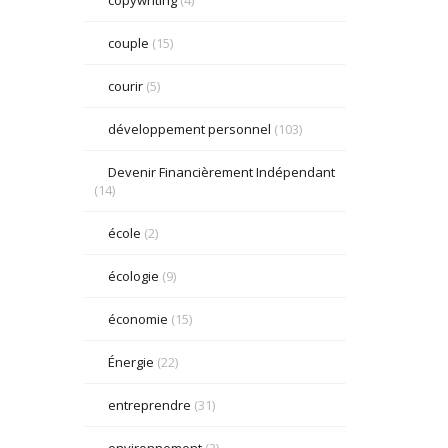
couple
(15)
courir
(5)
développement personnel
(103)
Devenir Financièrement Indépendant
(14)
école
(2)
écologie
(9)
économie
(15)
Énergie
(22)
entreprendre
(31)
environnement
(3)