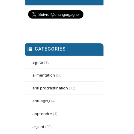
CATÉGORIES
agilité
(10)
alimentation
(56)
anti procrastination
(12)
anti-aging
(4)
apprendre
(1)
argent
(92)