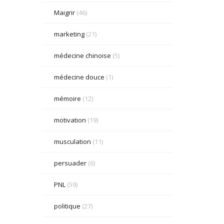
Maigrir
(46)
marketing
(21)
médecine chinoise
(5)
médecine douce
(1)
mémoire
(12)
motivation
(19)
musculation
(11)
persuader
(6)
PNL
(59)
politique
(27)