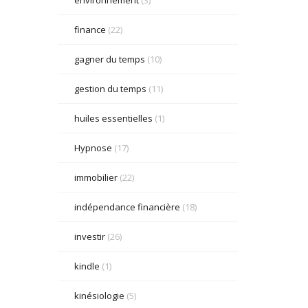
finance
(22)
gagner du temps
(10)
gestion du temps
(11)
huiles essentielles
(1)
Hypnose
(17)
immobilier
(22)
indépendance financière
(18)
investir
(26)
kindle
(1)
kinésiologie
(5)