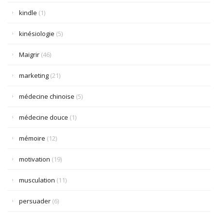
kindle
(1)
kinésiologie
(5)
Maigrir
(46)
marketing
(21)
médecine chinoise
(5)
médecine douce
(1)
mémoire
(12)
motivation
(19)
musculation
(11)
persuader
(6)