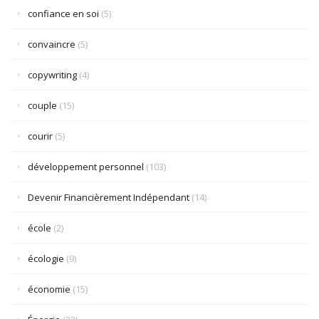
confiance en soi
(5)
convaincre
(5)
copywriting
(4)
couple
(15)
courir
(5)
développement personnel
(103)
Devenir Financièrement Indépendant
(14)
école
(2)
écologie
(9)
économie
(15)