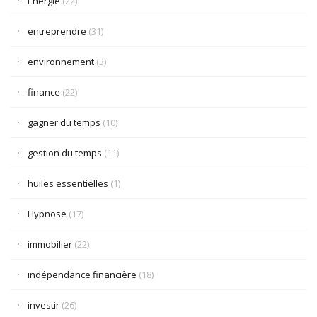
Énergie
(22)
entreprendre
(31)
environnement
(3)
finance
(22)
gagner du temps
(10)
gestion du temps
(11)
huiles essentielles
(1)
Hypnose
(17)
immobilier
(22)
indépendance financière
(18)
investir
(26)