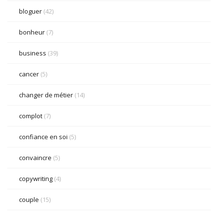
bloguer
(42)
bonheur
(7)
business
(39)
cancer
(5)
changer de métier
(14)
complot
(7)
confiance en soi
(5)
convaincre
(5)
copywriting
(4)
couple
(15)