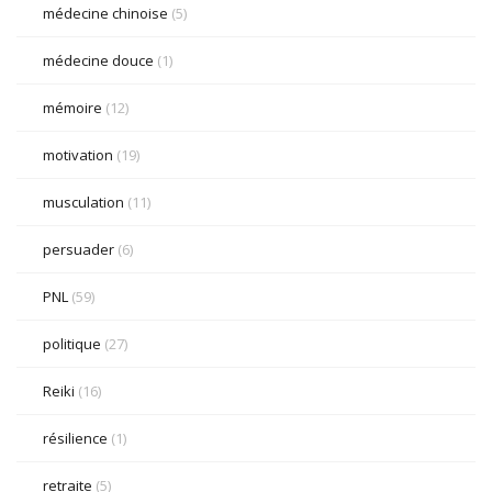
médecine chinoise
(5)
médecine douce
(1)
mémoire
(12)
motivation
(19)
musculation
(11)
persuader
(6)
PNL
(59)
politique
(27)
Reiki
(16)
résilience
(1)
retraite
(5)