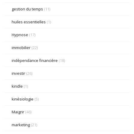
gestion du temps
(11)
huiles essentielles
(1)
Hypnose
(17)
immobilier
(22)
indépendance financière
(18)
investir
(26)
kindle
(1)
kinésiologie
(5)
Maigrir
(46)
marketing
(21)