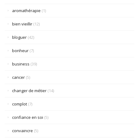
aromathérapie
(1)
bien vieillir
(12)
bloguer
(42)
bonheur
(7)
business
(39)
cancer
(5)
changer de métier
(14)
complot
(7)
confiance en soi
(5)
convaincre
(5)