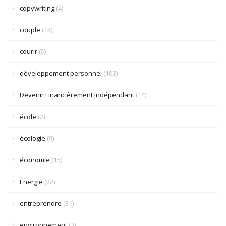
copywriting
(4)
couple
(15)
courir
(5)
développement personnel
(103)
Devenir Financièrement Indépendant
(14)
école
(2)
écologie
(9)
économie
(15)
Énergie
(22)
entreprendre
(31)
environnement
(3)