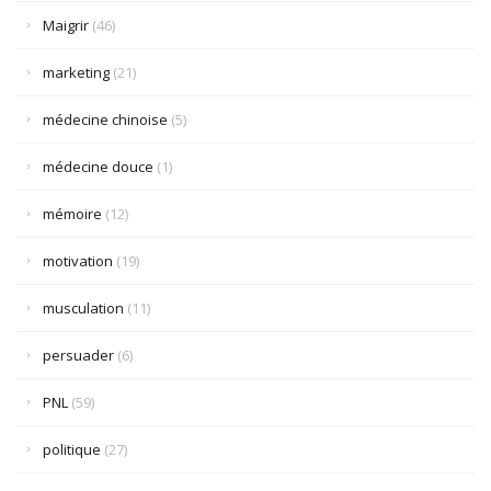
Maigrir
(46)
marketing
(21)
médecine chinoise
(5)
médecine douce
(1)
mémoire
(12)
motivation
(19)
musculation
(11)
persuader
(6)
PNL
(59)
politique
(27)