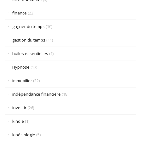
finance
(22)
gagner du temps
(10)
gestion du temps
(11)
huiles essentielles
(1)
Hypnose
(17)
immobilier
(22)
indépendance financière
(18)
investir
(26)
kindle
(1)
kinésiologie
(5)