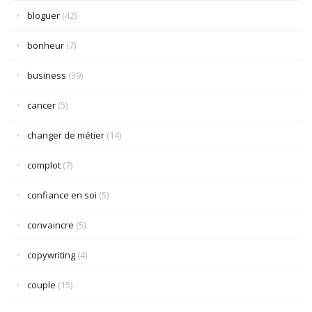
bloguer
(42)
bonheur
(7)
business
(39)
cancer
(5)
changer de métier
(14)
complot
(7)
confiance en soi
(5)
convaincre
(5)
copywriting
(4)
couple
(15)