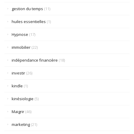
gestion du temps
(11)
huiles essentielles
(1)
Hypnose
(17)
immobilier
(22)
indépendance financière
(18)
investir
(26)
kindle
(1)
kinésiologie
(5)
Maigrir
(46)
marketing
(21)