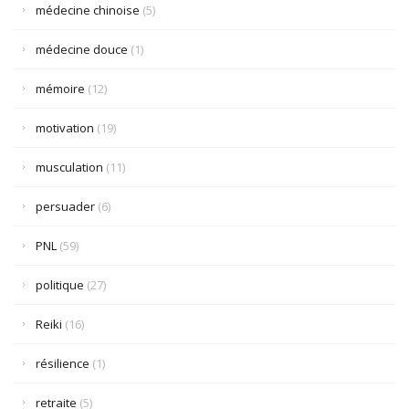
médecine chinoise
(5)
médecine douce
(1)
mémoire
(12)
motivation
(19)
musculation
(11)
persuader
(6)
PNL
(59)
politique
(27)
Reiki
(16)
résilience
(1)
retraite
(5)